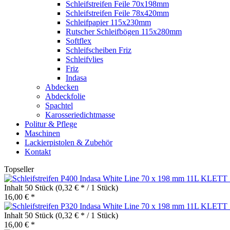
Schleifstreifen Feile 70x198mm
Schleifstreifen Feile 78x420mm
Schleifpapier 115x230mm
Rutscher Schleifbögen 115x280mm
Softflex
Schleifscheiben Friz
Schleifvlies
Friz
Indasa
Abdecken
Abdeckfolie
Spachtel
Karosseriedichtmasse
Politur & Pflege
Maschinen
Lackierpistolen & Zubehör
Kontakt
Topseller
Inhalt
50 Stück
(0,32 € * / 1 Stück)
16,00 € *
Inhalt
50 Stück
(0,32 € * / 1 Stück)
16,00 € *