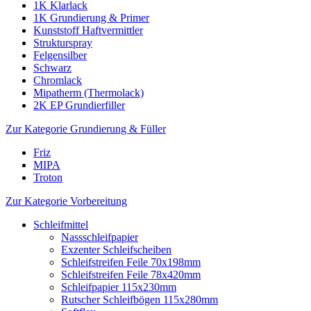
1K Klarlack
1K Grundierung & Primer
Kunststoff Haftvermittler
Strukturspray
Felgensilber
Schwarz
Chromlack
Mipatherm (Thermolack)
2K EP Grundierfiller
Zur Kategorie Grundierung & Füller
Friz
MIPA
Troton
Zur Kategorie Vorbereitung
Schleifmittel
Nassschleifpapier
Exzenter Schleifscheiben
Schleifstreifen Feile 70x198mm
Schleifstreifen Feile 78x420mm
Schleifpapier 115x230mm
Rutscher Schleifbögen 115x280mm