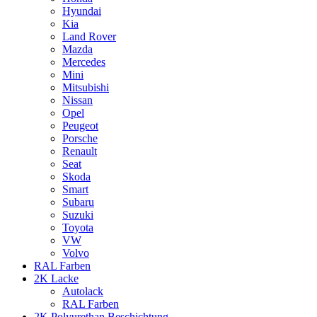
Hyundai
Kia
Land Rover
Mazda
Mercedes
Mini
Mitsubishi
Nissan
Opel
Peugeot
Porsche
Renault
Seat
Skoda
Smart
Subaru
Suzuki
Toyota
VW
Volvo
RAL Farben
2K Lacke
Autolack
RAL Farben
2K Polyurethan Beschichtung