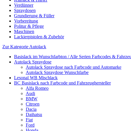
Verdünner
Spraydosen
Grundierung & Füller
Vorbereitung
Politur & Pflege
Maschinen
Lackierpistolen & Zubehör
Zur Kategorie Autolack
Basislack im Wunschfarbton / Alle Serien Farbcodes & Fahrzeu
Autolack Spraydose
Autolack Spraydose nach Farbcode und Automarke
Autolack Spraydose Wunschfarbe
Lesonal WB Mischlack
BC Basislack nach Farbcode und Fahrzeughersteller
Alfa Romeo
Audi
BMW
Citroen
Dacia
Daihatsu
Fiat
Ford
Honda