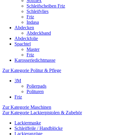
Softflex
Schleifscheiben Friz
Schleifvlies
Friz
Indasa
Abdecken
Abdeckband
Abdeckfolie
Spachtel
Master
Friz
Karosseriedichtmasse
Zur Kategorie Politur & Pflege
3M
Polierpads
Polituren
Friz
Zur Kategorie Maschinen
Zur Kategorie Lackierpistolen & Zubehör
Lackiermaske
Schleiffeile / Handblöcke
Lackieranzüge