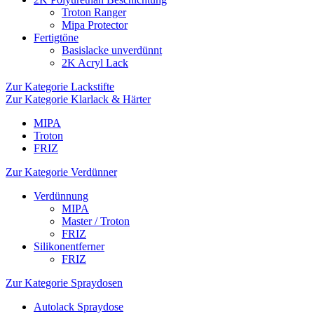
Troton Ranger
Mipa Protector
Fertigtöne
Basislacke unverdünnt
2K Acryl Lack
Zur Kategorie Lackstifte
Zur Kategorie Klarlack & Härter
MIPA
Troton
FRIZ
Zur Kategorie Verdünner
Verdünnung
MIPA
Master / Troton
FRIZ
Silikonentferner
FRIZ
Zur Kategorie Spraydosen
Autolack Spraydose