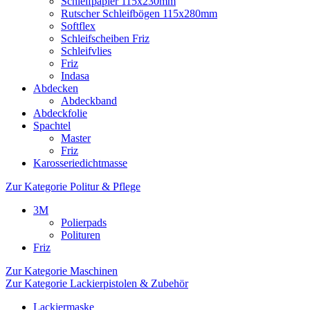
Schleifpapier 115x230mm
Rutscher Schleifbögen 115x280mm
Softflex
Schleifscheiben Friz
Schleifvlies
Friz
Indasa
Abdecken
Abdeckband
Abdeckfolie
Spachtel
Master
Friz
Karosseriedichtmasse
Zur Kategorie Politur & Pflege
3M
Polierpads
Polituren
Friz
Zur Kategorie Maschinen
Zur Kategorie Lackierpistolen & Zubehör
Lackiermaske