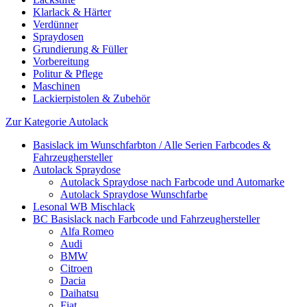
Klarlack & Härter
Verdünner
Spraydosen
Grundierung & Füller
Vorbereitung
Politur & Pflege
Maschinen
Lackierpistolen & Zubehör
Zur Kategorie Autolack
Basislack im Wunschfarbton / Alle Serien Farbcodes &
Fahrzeughersteller
Autolack Spraydose
Autolack Spraydose nach Farbcode und Automarke
Autolack Spraydose Wunschfarbe
Lesonal WB Mischlack
BC Basislack nach Farbcode und Fahrzeughersteller
Alfa Romeo
Audi
BMW
Citroen
Dacia
Daihatsu
Fiat