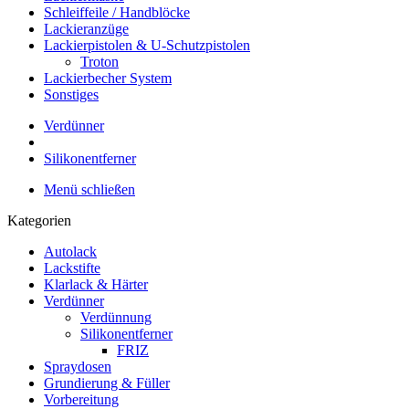
Schleiffeile / Handblöcke
Lackieranzüge
Lackierpistolen & U-Schutzpistolen
Troton
Lackierbecher System
Sonstiges
Verdünner
Silikonentferner
Menü schließen
Kategorien
Autolack
Lackstifte
Klarlack & Härter
Verdünner
Verdünnung
Silikonentferner
FRIZ
Spraydosen
Grundierung & Füller
Vorbereitung