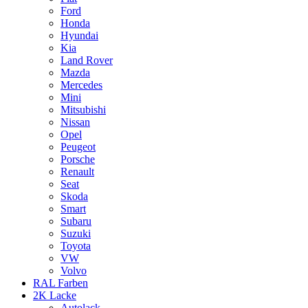
Ford
Honda
Hyundai
Kia
Land Rover
Mazda
Mercedes
Mini
Mitsubishi
Nissan
Opel
Peugeot
Porsche
Renault
Seat
Skoda
Smart
Subaru
Suzuki
Toyota
VW
Volvo
RAL Farben
2K Lacke
Autolack