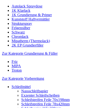
Autolack Spraydose
1K Klarlack
1K Grundierung & Primer
Kunststoff Haftvermittler
Strukturspray
Felgensilber
Schwarz
Chromlack
Mipatherm (Thermolack)
2K EP Grundierfiller
Zur Kategorie Grundierung & Füller
Friz
MIPA
Troton
Zur Kategorie Vorbereitung
Schleifmittel
Nassschleifpapier
Exzenter Schleifscheiben
Schleifstreifen Feile 70x198mm
Schleifstreifen Feile 78x420mm