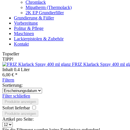
Chromlack
Mipatherm (Thermolack)
2K EP Grundierfiller
Grundierung & Füller
Vorbereitung
Politur & Pflege
Maschinen
Lackierpistolen & Zubehör
Kontakt
Topseller
TIPP!
FRIZ Klarlack Spray 400 ml gl
Inhalt
0.4 Liter
6,00 € *
Filtern
Sortierung:
Filter schließen
Produkte anzeigen
Sofort lieferbar
Produkte anzeigen
Artikel pro Seite:
Für die Filterung wurden keine Ergebnisse gefunden!