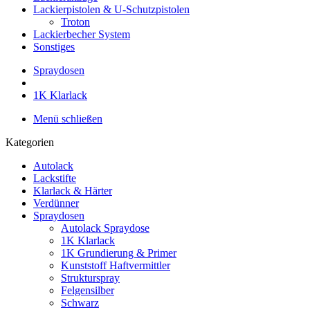
Lackierpistolen & U-Schutzpistolen
Troton
Lackierbecher System
Sonstiges
Spraydosen
1K Klarlack
Menü schließen
Kategorien
Autolack
Lackstifte
Klarlack & Härter
Verdünner
Spraydosen
Autolack Spraydose
1K Klarlack
1K Grundierung & Primer
Kunststoff Haftvermittler
Strukturspray
Felgensilber
Schwarz