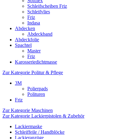
Softflex
Schleifscheiben Friz
Schleifvlies
Friz
Indasa
Abdecken
Abdeckband
Abdeckfolie
Spachtel
Master
Friz
Karosseriedichtmasse
Zur Kategorie Politur & Pflege
3M
Polierpads
Polituren
Friz
Zur Kategorie Maschinen
Zur Kategorie Lackierpistolen & Zubehör
Lackiermaske
Schleiffeile / Handblöcke
Lackieranzüge