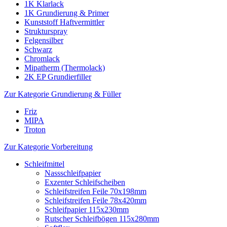
1K Klarlack
1K Grundierung & Primer
Kunststoff Haftvermittler
Strukturspray
Felgensilber
Schwarz
Chromlack
Mipatherm (Thermolack)
2K EP Grundierfiller
Zur Kategorie Grundierung & Füller
Friz
MIPA
Troton
Zur Kategorie Vorbereitung
Schleifmittel
Nassschleifpapier
Exzenter Schleifscheiben
Schleifstreifen Feile 70x198mm
Schleifstreifen Feile 78x420mm
Schleifpapier 115x230mm
Rutscher Schleifbögen 115x280mm