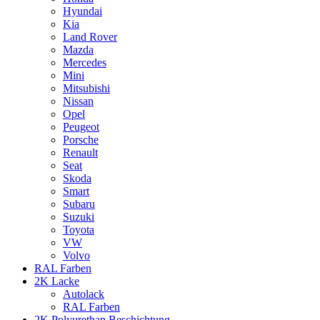
Hyundai
Kia
Land Rover
Mazda
Mercedes
Mini
Mitsubishi
Nissan
Opel
Peugeot
Porsche
Renault
Seat
Skoda
Smart
Subaru
Suzuki
Toyota
VW
Volvo
RAL Farben
2K Lacke
Autolack
RAL Farben
2K Polyurethan Beschichtung