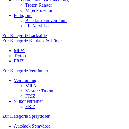
Troton Ranger
Mipa Protector
Fertigtöne
Basislacke unverdünnt
2K Acryl Lack
Zur Kategorie Lackstifte
Zur Kategorie Klarlack & Härter
MIPA
Troton
FRIZ
Zur Kategorie Verdünner
Verdünnung
MIPA
Master / Troton
FRIZ
Silikonentferner
FRIZ
Zur Kategorie Spraydosen
Autolack Spraydose