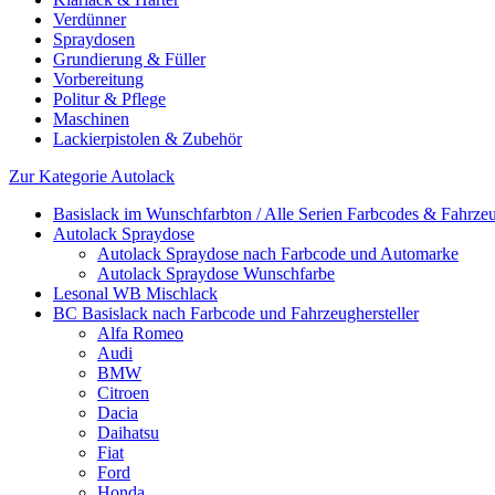
Verdünner
Spraydosen
Grundierung & Füller
Vorbereitung
Politur & Pflege
Maschinen
Lackierpistolen & Zubehör
Zur Kategorie Autolack
Basislack im Wunschfarbton / Alle Serien Farbcodes & Fahrzeu
Autolack Spraydose
Autolack Spraydose nach Farbcode und Automarke
Autolack Spraydose Wunschfarbe
Lesonal WB Mischlack
BC Basislack nach Farbcode und Fahrzeughersteller
Alfa Romeo
Audi
BMW
Citroen
Dacia
Daihatsu
Fiat
Ford
Honda