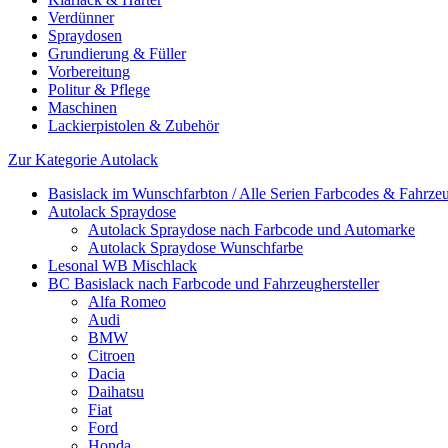
Verdünner
Spraydosen
Grundierung & Füller
Vorbereitung
Politur & Pflege
Maschinen
Lackierpistolen & Zubehör
Zur Kategorie Autolack
Basislack im Wunschfarbton / Alle Serien Farbcodes & Fahrzeu
Autolack Spraydose
Autolack Spraydose nach Farbcode und Automarke
Autolack Spraydose Wunschfarbe
Lesonal WB Mischlack
BC Basislack nach Farbcode und Fahrzeughersteller
Alfa Romeo
Audi
BMW
Citroen
Dacia
Daihatsu
Fiat
Ford
Honda