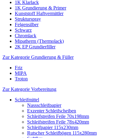
1K Klarlack
1K Grundierung & Primer
Kunststoff Haftvermittler
Strukturspray
Felgensilber
Schwarz
Chromlack
Mipatherm (Thermolack)
2K EP Grundierfiller
Zur Kategorie Grundierung & Füller
Friz
MIPA
Troton
Zur Kategorie Vorbereitung
Schleifmittel
Nassschleifpapier
Exzenter Schleifscheiben
Schleifstreifen Feile 70x198mm
Schleifstreifen Feile 78x420mm
Schleifpapier 115x230mm
Rutscher Schleifbögen 115x280mm