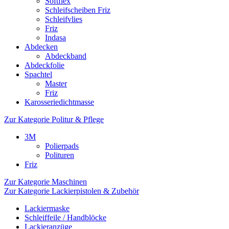
Softflex
Schleifscheiben Friz
Schleifvlies
Friz
Indasa
Abdecken
Abdeckband
Abdeckfolie
Spachtel
Master
Friz
Karosseriedichtmasse
Zur Kategorie Politur & Pflege
3M
Polierpads
Polituren
Friz
Zur Kategorie Maschinen
Zur Kategorie Lackierpistolen & Zubehör
Lackiermaske
Schleiffeile / Handblöcke
Lackieranzüge