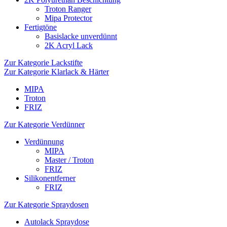
Troton Ranger
Mipa Protector
Fertigtöne
Basislacke unverdünnt
2K Acryl Lack
Zur Kategorie Lackstifte
Zur Kategorie Klarlack & Härter
MIPA
Troton
FRIZ
Zur Kategorie Verdünner
Verdünnung
MIPA
Master / Troton
FRIZ
Silikonentferner
FRIZ
Zur Kategorie Spraydosen
Autolack Spraydose