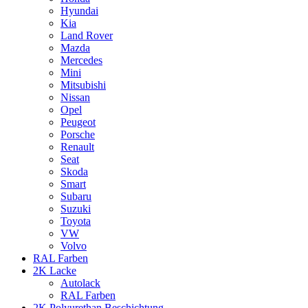
Hyundai
Kia
Land Rover
Mazda
Mercedes
Mini
Mitsubishi
Nissan
Opel
Peugeot
Porsche
Renault
Seat
Skoda
Smart
Subaru
Suzuki
Toyota
VW
Volvo
RAL Farben
2K Lacke
Autolack
RAL Farben
2K Polyurethan Beschichtung