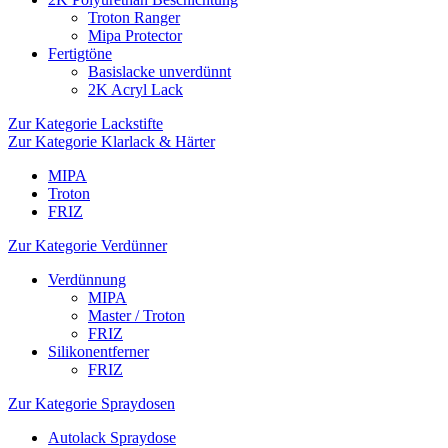
Troton Ranger
Mipa Protector
Fertigtöne
Basislacke unverdünnt
2K Acryl Lack
Zur Kategorie Lackstifte
Zur Kategorie Klarlack & Härter
MIPA
Troton
FRIZ
Zur Kategorie Verdünner
Verdünnung
MIPA
Master / Troton
FRIZ
Silikonentferner
FRIZ
Zur Kategorie Spraydosen
Autolack Spraydose