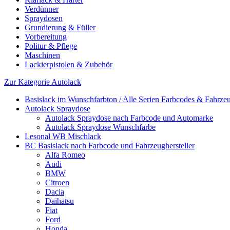
Verdünner
Spraydosen
Grundierung & Füller
Vorbereitung
Politur & Pflege
Maschinen
Lackierpistolen & Zubehör
Zur Kategorie Autolack
Basislack im Wunschfarbton / Alle Serien Farbcodes & Fahrzeu
Autolack Spraydose
Autolack Spraydose nach Farbcode und Automarke
Autolack Spraydose Wunschfarbe
Lesonal WB Mischlack
BC Basislack nach Farbcode und Fahrzeughersteller
Alfa Romeo
Audi
BMW
Citroen
Dacia
Daihatsu
Fiat
Ford
Honda