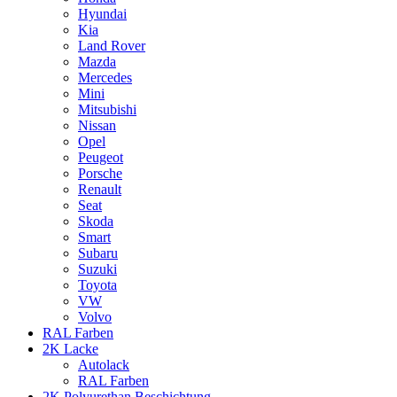
Hyundai
Kia
Land Rover
Mazda
Mercedes
Mini
Mitsubishi
Nissan
Opel
Peugeot
Porsche
Renault
Seat
Skoda
Smart
Subaru
Suzuki
Toyota
VW
Volvo
RAL Farben
2K Lacke
Autolack
RAL Farben
2K Polyurethan Beschichtung