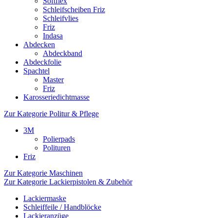
Softflex
Schleifscheiben Friz
Schleifvlies
Friz
Indasa
Abdecken
Abdeckband
Abdeckfolie
Spachtel
Master
Friz
Karosseriedichtmasse
Zur Kategorie Politur & Pflege
3M
Polierpads
Polituren
Friz
Zur Kategorie Maschinen
Zur Kategorie Lackierpistolen & Zubehör
Lackiermaske
Schleiffeile / Handblöcke
Lackieranzüge