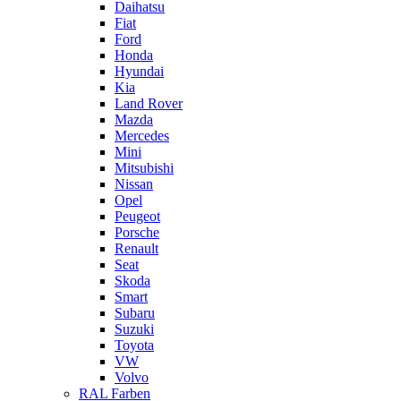
Daihatsu
Fiat
Ford
Honda
Hyundai
Kia
Land Rover
Mazda
Mercedes
Mini
Mitsubishi
Nissan
Opel
Peugeot
Porsche
Renault
Seat
Skoda
Smart
Subaru
Suzuki
Toyota
VW
Volvo
RAL Farben