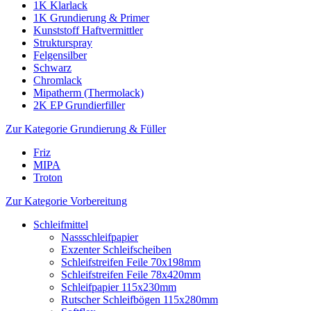
1K Klarlack
1K Grundierung & Primer
Kunststoff Haftvermittler
Strukturspray
Felgensilber
Schwarz
Chromlack
Mipatherm (Thermolack)
2K EP Grundierfiller
Zur Kategorie Grundierung & Füller
Friz
MIPA
Troton
Zur Kategorie Vorbereitung
Schleifmittel
Nassschleifpapier
Exzenter Schleifscheiben
Schleifstreifen Feile 70x198mm
Schleifstreifen Feile 78x420mm
Schleifpapier 115x230mm
Rutscher Schleifbögen 115x280mm