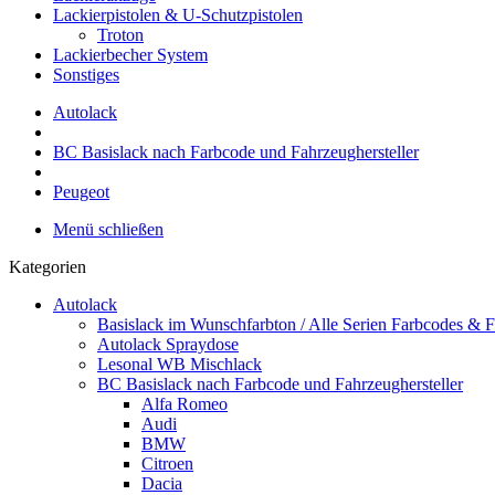
Lackierpistolen & U-Schutzpistolen
Troton
Lackierbecher System
Sonstiges
Autolack
BC Basislack nach Farbcode und Fahrzeughersteller
Peugeot
Menü schließen
Kategorien
Autolack
Basislack im Wunschfarbton / Alle Serien Farbcodes & F
Autolack Spraydose
Lesonal WB Mischlack
BC Basislack nach Farbcode und Fahrzeughersteller
Alfa Romeo
Audi
BMW
Citroen
Dacia