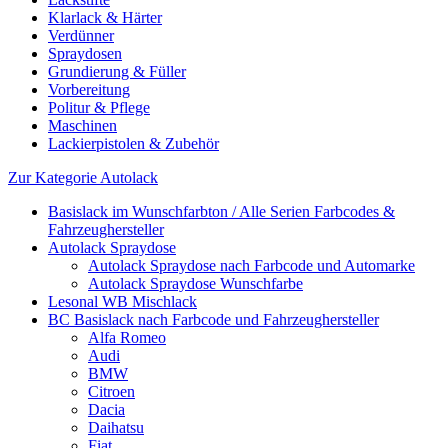
Klarlack & Härter
Verdünner
Spraydosen
Grundierung & Füller
Vorbereitung
Politur & Pflege
Maschinen
Lackierpistolen & Zubehör
Zur Kategorie Autolack
Basislack im Wunschfarbton / Alle Serien Farbcodes &
Fahrzeughersteller
Autolack Spraydose
Autolack Spraydose nach Farbcode und Automarke
Autolack Spraydose Wunschfarbe
Lesonal WB Mischlack
BC Basislack nach Farbcode und Fahrzeughersteller
Alfa Romeo
Audi
BMW
Citroen
Dacia
Daihatsu
Fiat