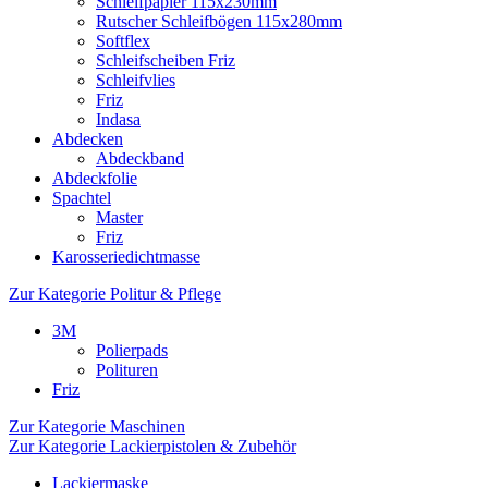
Schleifpapier 115x230mm
Rutscher Schleifbögen 115x280mm
Softflex
Schleifscheiben Friz
Schleifvlies
Friz
Indasa
Abdecken
Abdeckband
Abdeckfolie
Spachtel
Master
Friz
Karosseriedichtmasse
Zur Kategorie Politur & Pflege
3M
Polierpads
Polituren
Friz
Zur Kategorie Maschinen
Zur Kategorie Lackierpistolen & Zubehör
Lackiermaske