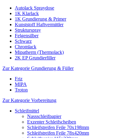
Autolack Spraydose
1K Klarlack
1K Grundierung & Primer
Kunststoff Haftvermittler
Strukturspray
Felgensilber
Schwarz
Chromlack
Mipatherm (Thermolack)
2K EP Grundierfiller
Zur Kategorie Grundierung & Füller
Friz
MIPA
Troton
Zur Kategorie Vorbereitung
Schleifmittel
Nassschleifpapier
Exzenter Schleifscheiben
Schleifstreifen Feile 70x198mm
Schleifstreifen Feile 78x420mm