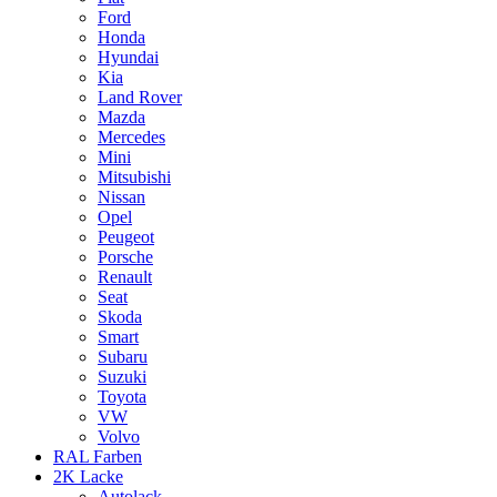
Ford
Honda
Hyundai
Kia
Land Rover
Mazda
Mercedes
Mini
Mitsubishi
Nissan
Opel
Peugeot
Porsche
Renault
Seat
Skoda
Smart
Subaru
Suzuki
Toyota
VW
Volvo
RAL Farben
2K Lacke
Autolack