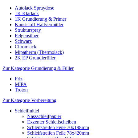
Autolack Spraydose
1K Klarlack
1K Grundierung & Primer
Kunststoff Haftvermittler
Strukturspray
Felgensilber
Schwarz
Chromlack
Mipatherm (Thermolack)
2K EP Grundierfiller
Zur Kategorie Grundierung & Füller
Friz
MIPA
Troton
Zur Kategorie Vorbereitung
Schleifmittel
Nassschleifpapier
Exzenter Schleifscheiben
Schleifstreifen Feile 70x198mm
Schleifstreifen Feile 78x420mm