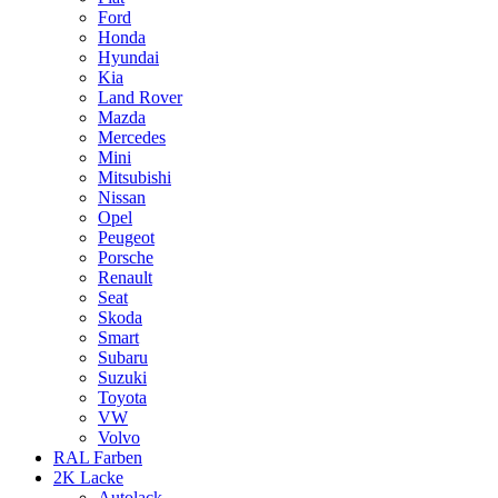
Ford
Honda
Hyundai
Kia
Land Rover
Mazda
Mercedes
Mini
Mitsubishi
Nissan
Opel
Peugeot
Porsche
Renault
Seat
Skoda
Smart
Subaru
Suzuki
Toyota
VW
Volvo
RAL Farben
2K Lacke
Autolack