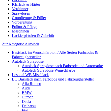
Klarlack & Härter
Verdünner
Spraydosen
Grundierung & Füller
Vorbereitung
Politur & Pflege
Maschinen
Lackierpistolen & Zubehör
Zur Kategorie Autolack
Basislack im Wunschfarbton / Alle Serien Farbcodes &
Fahrzeughersteller
Autolack Spraydose
Autolack Spraydose nach Farbcode und Automarke
Autolack Spraydose Wunschfarbe
Lesonal WB Mischlack
BC Basislack nach Farbcode und Fahrzeughersteller
Alfa Romeo
Audi
BMW
Citroen
Dacia
Daihatsu
Fiat