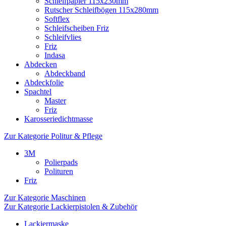
Schleifpapier 115x230mm
Rutscher Schleifbögen 115x280mm
Softflex
Schleifscheiben Friz
Schleifvlies
Friz
Indasa
Abdecken
Abdeckband
Abdeckfolie
Spachtel
Master
Friz
Karosseriedichtmasse
Zur Kategorie Politur & Pflege
3M
Polierpads
Polituren
Friz
Zur Kategorie Maschinen
Zur Kategorie Lackierpistolen & Zubehör
Lackiermaske