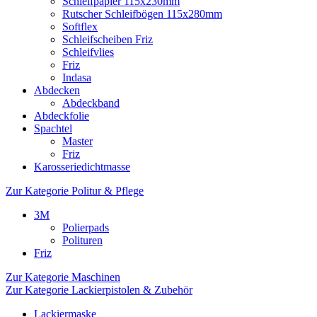
Schleifpapier 115x230mm
Rutscher Schleifbögen 115x280mm
Softflex
Schleifscheiben Friz
Schleifvlies
Friz
Indasa
Abdecken
Abdeckband
Abdeckfolie
Spachtel
Master
Friz
Karosseriedichtmasse
Zur Kategorie Politur & Pflege
3M
Polierpads
Polituren
Friz
Zur Kategorie Maschinen
Zur Kategorie Lackierpistolen & Zubehör
Lackiermaske