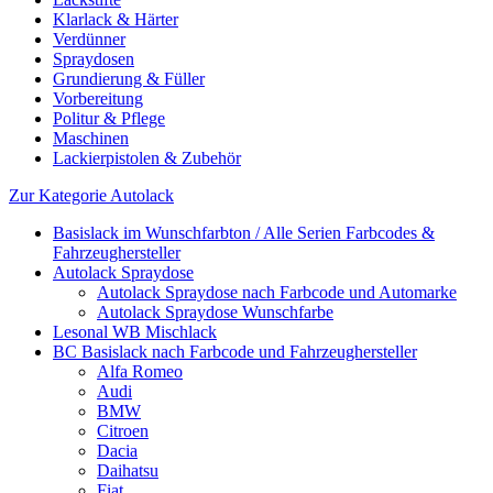
Klarlack & Härter
Verdünner
Spraydosen
Grundierung & Füller
Vorbereitung
Politur & Pflege
Maschinen
Lackierpistolen & Zubehör
Zur Kategorie Autolack
Basislack im Wunschfarbton / Alle Serien Farbcodes &
Fahrzeughersteller
Autolack Spraydose
Autolack Spraydose nach Farbcode und Automarke
Autolack Spraydose Wunschfarbe
Lesonal WB Mischlack
BC Basislack nach Farbcode und Fahrzeughersteller
Alfa Romeo
Audi
BMW
Citroen
Dacia
Daihatsu
Fiat