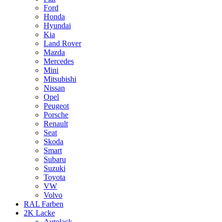
Ford
Honda
Hyundai
Kia
Land Rover
Mazda
Mercedes
Mini
Mitsubishi
Nissan
Opel
Peugeot
Porsche
Renault
Seat
Skoda
Smart
Subaru
Suzuki
Toyota
VW
Volvo
RAL Farben
2K Lacke
Autolack