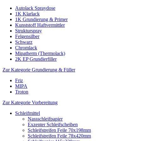
Autolack Spraydose
1K Klarlack
1K Grundierung & Primer
Kunststoff Haftvermittler
Strukturspray
Felgensilber
Schwarz
Chromlack
Mipatherm (Thermolack)
2K EP Grundierfiller
Zur Kategorie Grundierung & Füller
Friz
MIPA
Troton
Zur Kategorie Vorbereitung
Schleifmittel
Nassschleifpapier
Exzenter Schleifscheiben
Schleifstreifen Feile 70x198mm
Schleifstreifen Feile 78x420mm