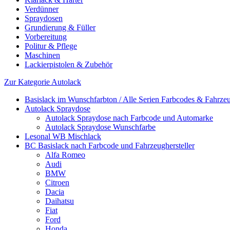
Verdünner
Spraydosen
Grundierung & Füller
Vorbereitung
Politur & Pflege
Maschinen
Lackierpistolen & Zubehör
Zur Kategorie Autolack
Basislack im Wunschfarbton / Alle Serien Farbcodes & Fahrzeu
Autolack Spraydose
Autolack Spraydose nach Farbcode und Automarke
Autolack Spraydose Wunschfarbe
Lesonal WB Mischlack
BC Basislack nach Farbcode und Fahrzeughersteller
Alfa Romeo
Audi
BMW
Citroen
Dacia
Daihatsu
Fiat
Ford
Honda