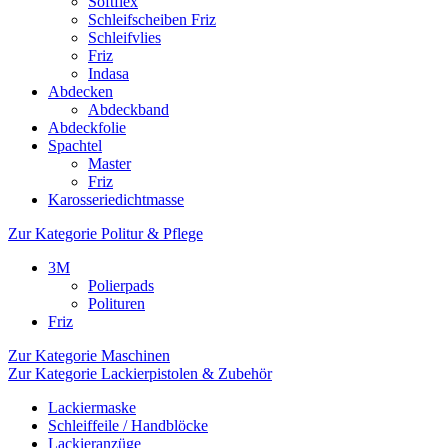
Softflex
Schleifscheiben Friz
Schleifvlies
Friz
Indasa
Abdecken
Abdeckband
Abdeckfolie
Spachtel
Master
Friz
Karosseriedichtmasse
Zur Kategorie Politur & Pflege
3M
Polierpads
Polituren
Friz
Zur Kategorie Maschinen
Zur Kategorie Lackierpistolen & Zubehör
Lackiermaske
Schleiffeile / Handblöcke
Lackieranzüge