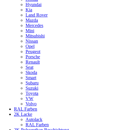
Hyundai
Kia
Land Rover
Mazda
Mercedes
Mini
Mitsubishi
Nissan
Opel
Peugeot
Porsche
Renault
Seat
Skoda
Smart
Subaru
Suzuki
Toyota
VW
Volvo
RAL Farben
2K Lacke
Autolack
RAL Farben
2K Polyurethan Beschichtung