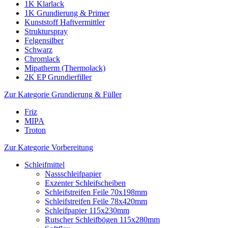
1K Klarlack
1K Grundierung & Primer
Kunststoff Haftvermittler
Strukturspray
Felgensilber
Schwarz
Chromlack
Mipatherm (Thermolack)
2K EP Grundierfiller
Zur Kategorie Grundierung & Füller
Friz
MIPA
Troton
Zur Kategorie Vorbereitung
Schleifmittel
Nassschleifpapier
Exzenter Schleifscheiben
Schleifstreifen Feile 70x198mm
Schleifstreifen Feile 78x420mm
Schleifpapier 115x230mm
Rutscher Schleifbögen 115x280mm