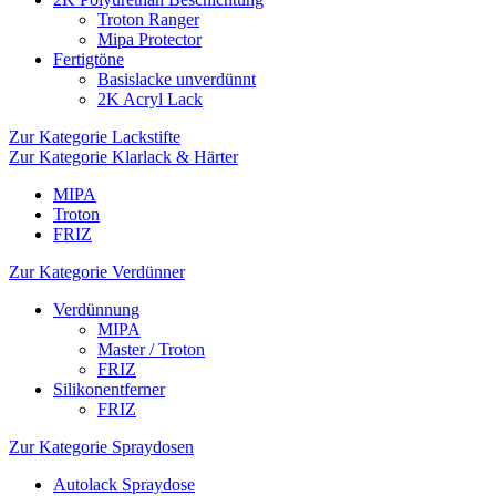
Troton Ranger
Mipa Protector
Fertigtöne
Basislacke unverdünnt
2K Acryl Lack
Zur Kategorie Lackstifte
Zur Kategorie Klarlack & Härter
MIPA
Troton
FRIZ
Zur Kategorie Verdünner
Verdünnung
MIPA
Master / Troton
FRIZ
Silikonentferner
FRIZ
Zur Kategorie Spraydosen
Autolack Spraydose