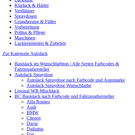
Klarlack & Härter
Verdünner
Spraydosen
Grundierung & Füller
Vorbereitung
Politur & Pflege
Maschinen
Lackierpistolen & Zubehör
Zur Kategorie Autolack
Basislack im Wunschfarbton / Alle Serien Farbcodes &
Fahrzeughersteller
Autolack Spraydose
Autolack Spraydose nach Farbcode und Automarke
Autolack Spraydose Wunschfarbe
Lesonal WB Mischlack
BC Basislack nach Farbcode und Fahrzeughersteller
Alfa Romeo
Audi
BMW
Citroen
Dacia
Daihatsu
Fiat