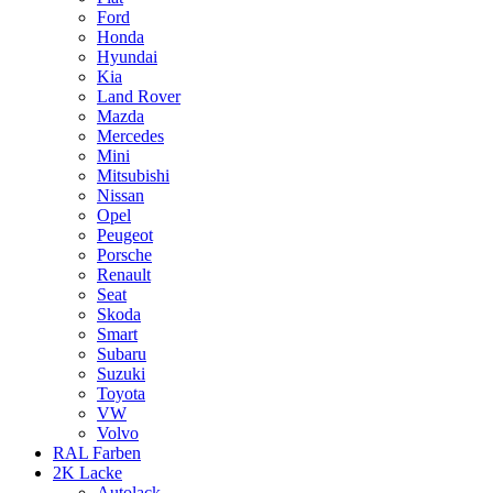
Ford
Honda
Hyundai
Kia
Land Rover
Mazda
Mercedes
Mini
Mitsubishi
Nissan
Opel
Peugeot
Porsche
Renault
Seat
Skoda
Smart
Subaru
Suzuki
Toyota
VW
Volvo
RAL Farben
2K Lacke
Autolack