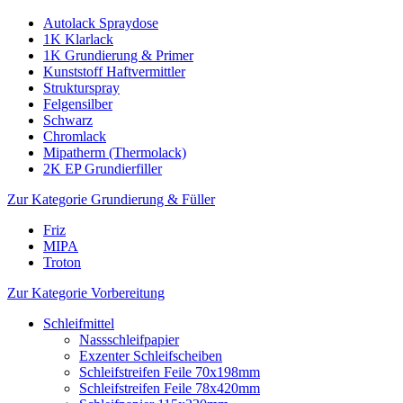
Autolack Spraydose
1K Klarlack
1K Grundierung & Primer
Kunststoff Haftvermittler
Strukturspray
Felgensilber
Schwarz
Chromlack
Mipatherm (Thermolack)
2K EP Grundierfiller
Zur Kategorie Grundierung & Füller
Friz
MIPA
Troton
Zur Kategorie Vorbereitung
Schleifmittel
Nassschleifpapier
Exzenter Schleifscheiben
Schleifstreifen Feile 70x198mm
Schleifstreifen Feile 78x420mm