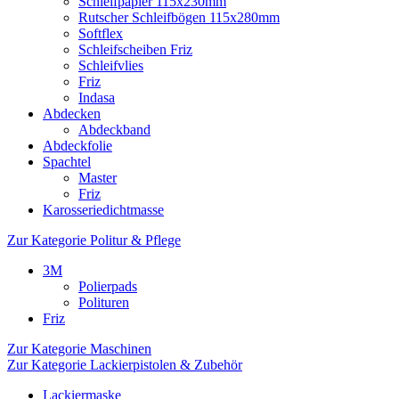
Schleifpapier 115x230mm
Rutscher Schleifbögen 115x280mm
Softflex
Schleifscheiben Friz
Schleifvlies
Friz
Indasa
Abdecken
Abdeckband
Abdeckfolie
Spachtel
Master
Friz
Karosseriedichtmasse
Zur Kategorie Politur & Pflege
3M
Polierpads
Polituren
Friz
Zur Kategorie Maschinen
Zur Kategorie Lackierpistolen & Zubehör
Lackiermaske