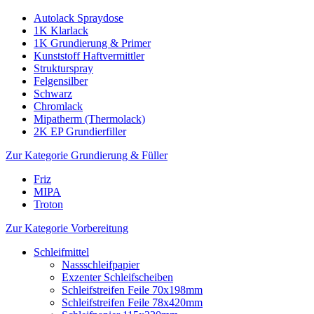
Autolack Spraydose
1K Klarlack
1K Grundierung & Primer
Kunststoff Haftvermittler
Strukturspray
Felgensilber
Schwarz
Chromlack
Mipatherm (Thermolack)
2K EP Grundierfiller
Zur Kategorie Grundierung & Füller
Friz
MIPA
Troton
Zur Kategorie Vorbereitung
Schleifmittel
Nassschleifpapier
Exzenter Schleifscheiben
Schleifstreifen Feile 70x198mm
Schleifstreifen Feile 78x420mm