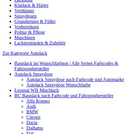
Klarlack & Härter
Verdünner
Spraydosen
Grundierung & Füller
Vorbereitung
Politur & Pflege
Maschinen
Lackierpistolen & Zubehör
Zur Kategorie Autolack
Basislack im Wunschfarbton / Alle Serien Farbcodes &
Fahrzeughersteller
Autolack Spraydose
Autolack Spraydose nach Farbcode und Automarke
Autolack Spraydose Wunschfarbe
Lesonal WB Mischlack
BC Basislack nach Farbcode und Fahrzeughersteller
Alfa Romeo
Audi
BMW
Citroen
Dacia
Daihatsu
Fiat