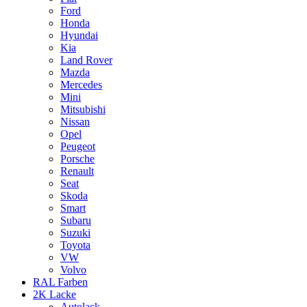
Ford
Honda
Hyundai
Kia
Land Rover
Mazda
Mercedes
Mini
Mitsubishi
Nissan
Opel
Peugeot
Porsche
Renault
Seat
Skoda
Smart
Subaru
Suzuki
Toyota
VW
Volvo
RAL Farben
2K Lacke
Autolack