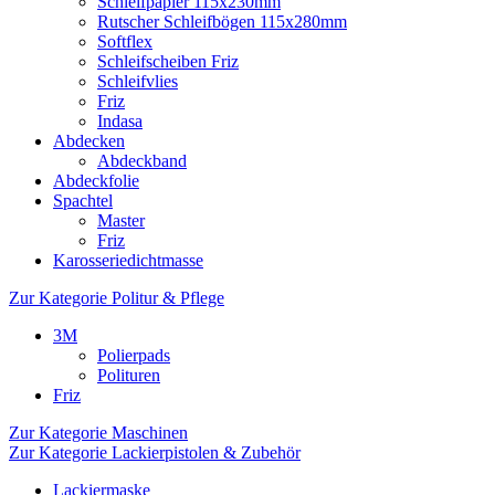
Schleifpapier 115x230mm
Rutscher Schleifbögen 115x280mm
Softflex
Schleifscheiben Friz
Schleifvlies
Friz
Indasa
Abdecken
Abdeckband
Abdeckfolie
Spachtel
Master
Friz
Karosseriedichtmasse
Zur Kategorie Politur & Pflege
3M
Polierpads
Polituren
Friz
Zur Kategorie Maschinen
Zur Kategorie Lackierpistolen & Zubehör
Lackiermaske