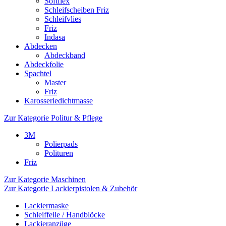
Softflex
Schleifscheiben Friz
Schleifvlies
Friz
Indasa
Abdecken
Abdeckband
Abdeckfolie
Spachtel
Master
Friz
Karosseriedichtmasse
Zur Kategorie Politur & Pflege
3M
Polierpads
Polituren
Friz
Zur Kategorie Maschinen
Zur Kategorie Lackierpistolen & Zubehör
Lackiermaske
Schleiffeile / Handblöcke
Lackieranzüge