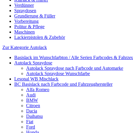
Verdünner
Spraydosen
Grundierung & Füller
Vorbereitung
Politur & Pflege
Maschinen
Lackierpistolen & Zubehör
Zur Kategorie Autolack
Basislack im Wunschfarbton / Alle Serien Farbcodes & Fahrzeu
Autolack Spraydose
Autolack Spraydose nach Farbcode und Automarke
Autolack Spraydose Wunschfarbe
Lesonal WB Mischlack
BC Basislack nach Farbcode und Fahrzeughersteller
Alfa Romeo
Audi
BMW
Citroen
Dacia
Daihatsu
Fiat
Ford
Honda