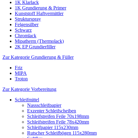
1K Klarlack
1K Grundierung & Primer
Kunststoff Haftvermittler
Strukturspray
Felgensilber
Schwarz
Chromlack
Mipatherm (Thermolack)
2K EP Grundierfiller
Zur Kategorie Grundierung & Füller
Friz
MIPA
Troton
Zur Kategorie Vorbereitung
Schleifmittel
Nassschleifpapier
Exzenter Schleifscheiben
Schleifstreifen Feile 70x198mm
Schleifstreifen Feile 78x420mm
Schleifpapier 115x230mm
Rutscher Schleifbögen 115x280mm