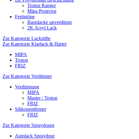
Troton Ranger
Mipa Protector
Fertigtöne
Basislacke unverdünnt
2K Acryl Lack
Zur Kategorie Lackstifte
Zur Kategorie Klarlack & Härter
MIPA
Troton
FRIZ
Zur Kategorie Verdünner
Verdünnung
MIPA
Master / Troton
FRIZ
Silikonentferner
FRIZ
Zur Kategorie Spraydosen
Autolack Spraydose