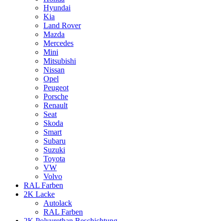
Hyundai
Kia
Land Rover
Mazda
Mercedes
Mini
Mitsubishi
Nissan
Opel
Peugeot
Porsche
Renault
Seat
Skoda
Smart
Subaru
Suzuki
Toyota
VW
Volvo
RAL Farben
2K Lacke
Autolack
RAL Farben
2K Polyurethan Beschichtung