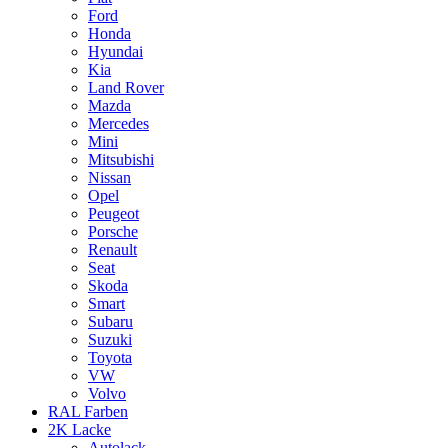
Ford
Honda
Hyundai
Kia
Land Rover
Mazda
Mercedes
Mini
Mitsubishi
Nissan
Opel
Peugeot
Porsche
Renault
Seat
Skoda
Smart
Subaru
Suzuki
Toyota
VW
Volvo
RAL Farben
2K Lacke
Autolack