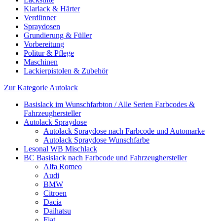
Klarlack & Härter
Verdünner
Spraydosen
Grundierung & Füller
Vorbereitung
Politur & Pflege
Maschinen
Lackierpistolen & Zubehör
Zur Kategorie Autolack
Basislack im Wunschfarbton / Alle Serien Farbcodes &
Fahrzeughersteller
Autolack Spraydose
Autolack Spraydose nach Farbcode und Automarke
Autolack Spraydose Wunschfarbe
Lesonal WB Mischlack
BC Basislack nach Farbcode und Fahrzeughersteller
Alfa Romeo
Audi
BMW
Citroen
Dacia
Daihatsu
Fiat