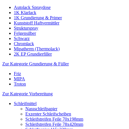
Autolack Spraydose
1K Klarlack
1K Grundierung & Primer
Kunststoff Haftvermittler
Strukturspray
Felgensilber
Schwarz
Chromlack
Mipatherm (Thermolack)
2K EP Grundierfiller
Zur Kategorie Grundierung & Füller
Friz
MIPA
Troton
Zur Kategorie Vorbereitung
Schleifmittel
Nassschleifpapier
Exzenter Schleifscheiben
Schleifstreifen Feile 70x198mm
Schleifstreifen Feile 78x420mm