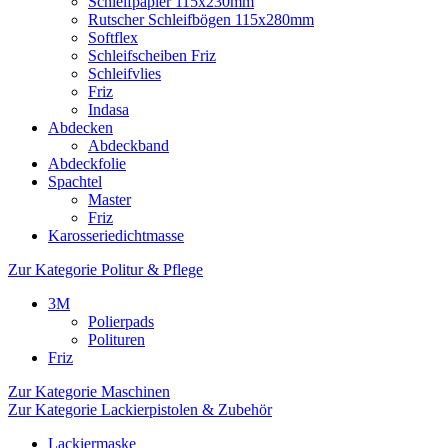
Schleifpapier 115x230mm
Rutscher Schleifbögen 115x280mm
Softflex
Schleifscheiben Friz
Schleifvlies
Friz
Indasa
Abdecken
Abdeckband
Abdeckfolie
Spachtel
Master
Friz
Karosseriedichtmasse
Zur Kategorie Politur & Pflege
3M
Polierpads
Polituren
Friz
Zur Kategorie Maschinen
Zur Kategorie Lackierpistolen & Zubehör
Lackiermaske