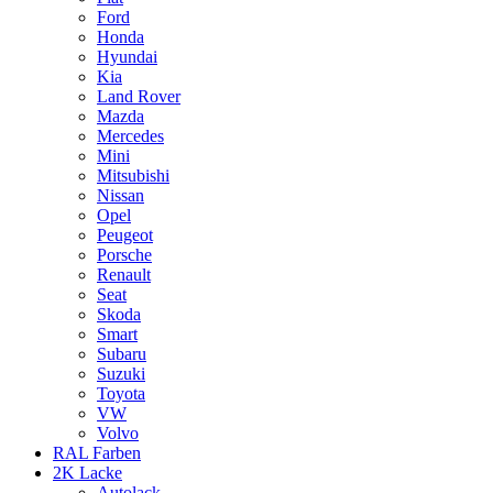
Ford
Honda
Hyundai
Kia
Land Rover
Mazda
Mercedes
Mini
Mitsubishi
Nissan
Opel
Peugeot
Porsche
Renault
Seat
Skoda
Smart
Subaru
Suzuki
Toyota
VW
Volvo
RAL Farben
2K Lacke
Autolack