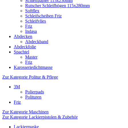
Schleifpapier 115x230mm
Rutscher Schleifbögen 115x280mm
Softflex
Schleifscheiben Friz
Schleifvlies
Friz
Indasa
Abdecken
Abdeckband
Abdeckfolie
Spachtel
Master
Friz
Karosseriedichtmasse
Zur Kategorie Politur & Pflege
3M
Polierpads
Polituren
Friz
Zur Kategorie Maschinen
Zur Kategorie Lackierpistolen & Zubehör
Lackiermaske