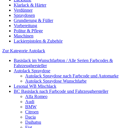
Klarlack & Härter
Verdünner
Spraydosen
Grundierung & Füller
Vorbereitung
Politur & Pflege
Maschinen
Lackierpistolen & Zubehör
Zur Kategorie Autolack
Basislack im Wunschfarbton / Alle Serien Farbcodes &
Fahrzeughersteller
Autolack Spraydose
Autolack Spraydose nach Farbcode und Automarke
Autolack Spraydose Wunschfarbe
Lesonal WB Mischlack
BC Basislack nach Farbcode und Fahrzeughersteller
Alfa Romeo
Audi
BMW
Citroen
Dacia
Daihatsu
Fiat