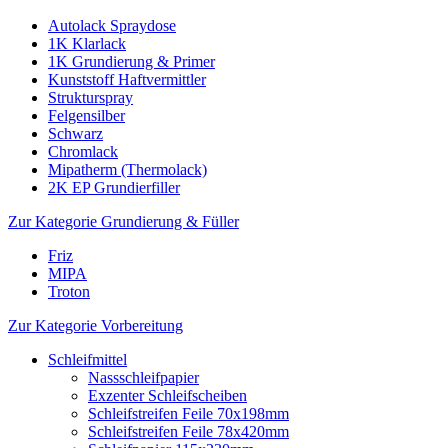
Autolack Spraydose
1K Klarlack
1K Grundierung & Primer
Kunststoff Haftvermittler
Strukturspray
Felgensilber
Schwarz
Chromlack
Mipatherm (Thermolack)
2K EP Grundierfiller
Zur Kategorie Grundierung & Füller
Friz
MIPA
Troton
Zur Kategorie Vorbereitung
Schleifmittel
Nassschleifpapier
Exzenter Schleifscheiben
Schleifstreifen Feile 70x198mm
Schleifstreifen Feile 78x420mm