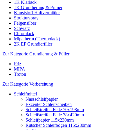
1K Klarlack
1K Grundierung & Primer
Kunststoff Haftvermittler
Strukturspray
Felgensilber
Schwarz
Chromlack
Mipatherm (Thermolack)
2K EP Grundierfiller
Zur Kategorie Grundierung & Füller
Friz
MIPA
Troton
Zur Kategorie Vorbereitung
Schleifmittel
Nassschleifpapier
Exzenter Schleifscheiben
Schleifstreifen Feile 70x198mm
Schleifstreifen Feile 78x420mm
Schleifpapier 115x230mm
Rutscher Schleifbögen 115x280mm