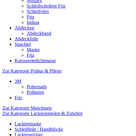
Softflex
Schleifscheiben Friz
Schleifvlies
Friz
Indasa
Abdecken
Abdeckband
Abdeckfolie
Spachtel
Master
Friz
Karosseriedichtmasse
Zur Kategorie Politur & Pflege
3M
Polierpads
Polituren
Friz
Zur Kategorie Maschinen
Zur Kategorie Lackierpistolen & Zubehör
Lackiermaske
Schleiffeile / Handblöcke
Lackieranzüge