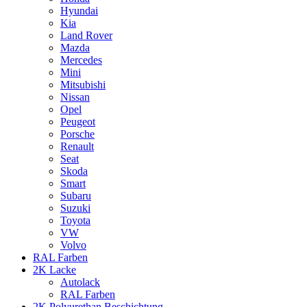
Hyundai
Kia
Land Rover
Mazda
Mercedes
Mini
Mitsubishi
Nissan
Opel
Peugeot
Porsche
Renault
Seat
Skoda
Smart
Subaru
Suzuki
Toyota
VW
Volvo
RAL Farben
2K Lacke
Autolack
RAL Farben
2K Polyurethan Beschichtung