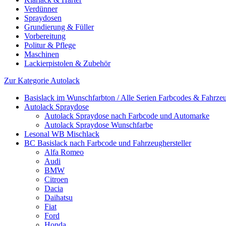
Verdünner
Spraydosen
Grundierung & Füller
Vorbereitung
Politur & Pflege
Maschinen
Lackierpistolen & Zubehör
Zur Kategorie Autolack
Basislack im Wunschfarbton / Alle Serien Farbcodes & Fahrzeu
Autolack Spraydose
Autolack Spraydose nach Farbcode und Automarke
Autolack Spraydose Wunschfarbe
Lesonal WB Mischlack
BC Basislack nach Farbcode und Fahrzeughersteller
Alfa Romeo
Audi
BMW
Citroen
Dacia
Daihatsu
Fiat
Ford
Honda