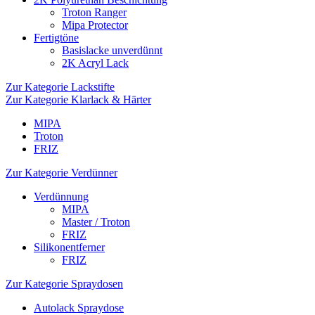
Troton Ranger
Mipa Protector
Fertigtöne
Basislacke unverdünnt
2K Acryl Lack
Zur Kategorie Lackstifte
Zur Kategorie Klarlack & Härter
MIPA
Troton
FRIZ
Zur Kategorie Verdünner
Verdünnung
MIPA
Master / Troton
FRIZ
Silikonentferner
FRIZ
Zur Kategorie Spraydosen
Autolack Spraydose