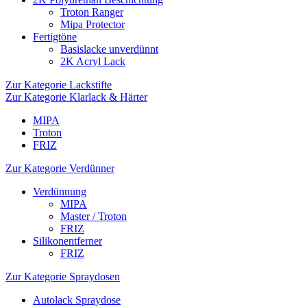
Troton Ranger
Mipa Protector
Fertigtöne
Basislacke unverdünnt
2K Acryl Lack
Zur Kategorie Lackstifte
Zur Kategorie Klarlack & Härter
MIPA
Troton
FRIZ
Zur Kategorie Verdünner
Verdünnung
MIPA
Master / Troton
FRIZ
Silikonentferner
FRIZ
Zur Kategorie Spraydosen
Autolack Spraydose