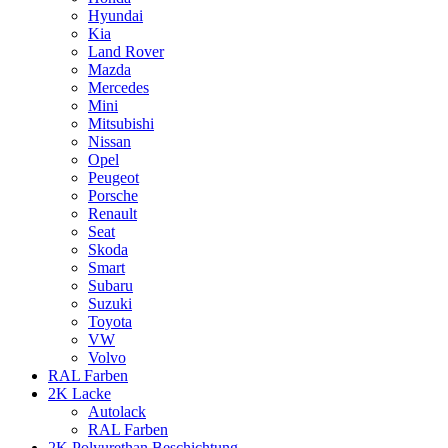
Hyundai
Kia
Land Rover
Mazda
Mercedes
Mini
Mitsubishi
Nissan
Opel
Peugeot
Porsche
Renault
Seat
Skoda
Smart
Subaru
Suzuki
Toyota
VW
Volvo
RAL Farben
2K Lacke
Autolack
RAL Farben
2K Polyurethan Beschichtung