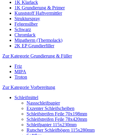
1K Klarlack
1K Grundierung & Primer
Kunststoff Haftvermittler
Strukturspray
Felgensilber
Schwarz
Chromlack
Mipatherm (Thermolack)
2K EP Grundierfiller
Zur Kategorie Grundierung & Füller
Friz
MIPA
Troton
Zur Kategorie Vorbereitung
Schleifmittel
Nassschleifpapier
Exzenter Schleifscheiben
Schleifstreifen Feile 70x198mm
Schleifstreifen Feile 78x420mm
Schleifpapier 115x230mm
Rutscher Schleifbögen 115x280mm