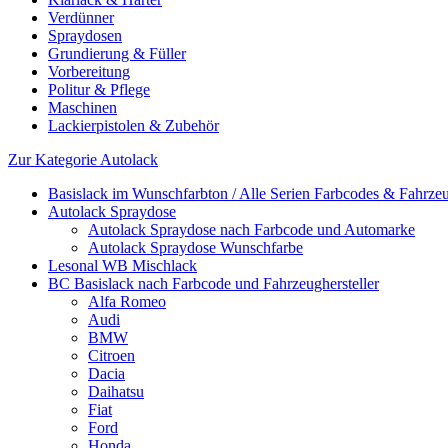
Verdünner
Spraydosen
Grundierung & Füller
Vorbereitung
Politur & Pflege
Maschinen
Lackierpistolen & Zubehör
Zur Kategorie Autolack
Basislack im Wunschfarbton / Alle Serien Farbcodes & Fahrzeu
Autolack Spraydose
Autolack Spraydose nach Farbcode und Automarke
Autolack Spraydose Wunschfarbe
Lesonal WB Mischlack
BC Basislack nach Farbcode und Fahrzeughersteller
Alfa Romeo
Audi
BMW
Citroen
Dacia
Daihatsu
Fiat
Ford
Honda