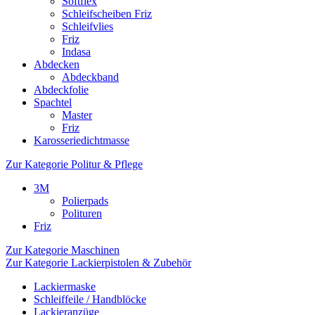
Softflex
Schleifscheiben Friz
Schleifvlies
Friz
Indasa
Abdecken
Abdeckband
Abdeckfolie
Spachtel
Master
Friz
Karosseriedichtmasse
Zur Kategorie Politur & Pflege
3M
Polierpads
Polituren
Friz
Zur Kategorie Maschinen
Zur Kategorie Lackierpistolen & Zubehör
Lackiermaske
Schleiffeile / Handblöcke
Lackieranzüge