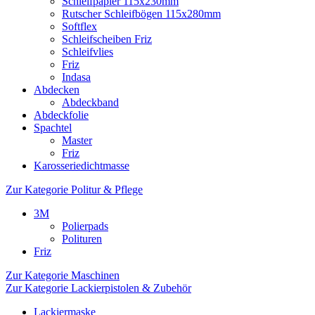
Schleifpapier 115x230mm
Rutscher Schleifbögen 115x280mm
Softflex
Schleifscheiben Friz
Schleifvlies
Friz
Indasa
Abdecken
Abdeckband
Abdeckfolie
Spachtel
Master
Friz
Karosseriedichtmasse
Zur Kategorie Politur & Pflege
3M
Polierpads
Polituren
Friz
Zur Kategorie Maschinen
Zur Kategorie Lackierpistolen & Zubehör
Lackiermaske