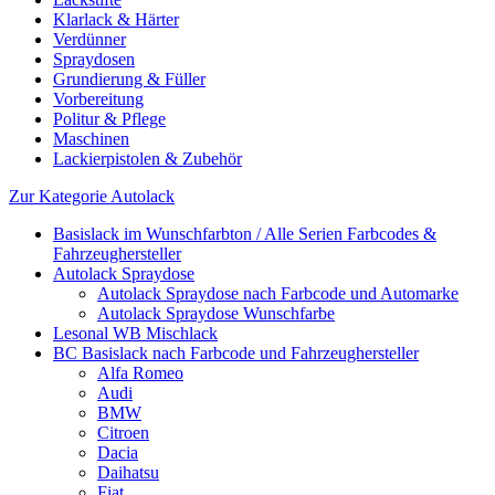
Klarlack & Härter
Verdünner
Spraydosen
Grundierung & Füller
Vorbereitung
Politur & Pflege
Maschinen
Lackierpistolen & Zubehör
Zur Kategorie Autolack
Basislack im Wunschfarbton / Alle Serien Farbcodes &
Fahrzeughersteller
Autolack Spraydose
Autolack Spraydose nach Farbcode und Automarke
Autolack Spraydose Wunschfarbe
Lesonal WB Mischlack
BC Basislack nach Farbcode und Fahrzeughersteller
Alfa Romeo
Audi
BMW
Citroen
Dacia
Daihatsu
Fiat