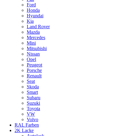
Ford
Honda
Hyundai
Kia
Land Rover
Mazda
Mercedes
Mini
Mitsubishi
Nissan
Opel
Peugeot
Porsche
Renault
Seat
Skoda
Smart
Subaru
Suzuki
Toyota
VW
Volvo
RAL Farben
2K Lacke
Autolack