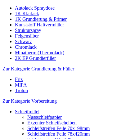
Autolack Spraydose
1K Klarlack
1K Grundierung & Primer
Kunststoff Haftvermittler
Strukturspray
Felgensilber
Schwarz
Chromlack
Mipatherm (Thermolack)
2K EP Grundierfiller
Zur Kategorie Grundierung & Füller
Friz
MIPA
Troton
Zur Kategorie Vorbereitung
Schleifmittel
Nassschleifpapier
Exzenter Schleifscheiben
Schleifstreifen Feile 70x198mm
Schleifstreifen Feile 78x420mm