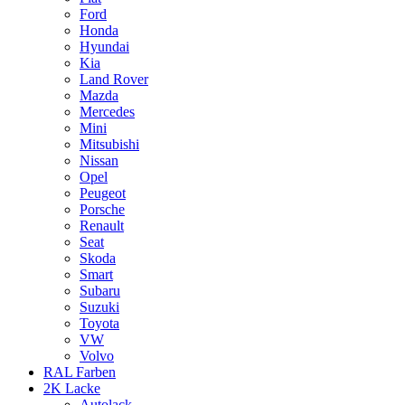
Ford
Honda
Hyundai
Kia
Land Rover
Mazda
Mercedes
Mini
Mitsubishi
Nissan
Opel
Peugeot
Porsche
Renault
Seat
Skoda
Smart
Subaru
Suzuki
Toyota
VW
Volvo
RAL Farben
2K Lacke
Autolack