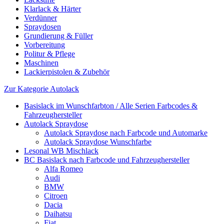
Klarlack & Härter
Verdünner
Spraydosen
Grundierung & Füller
Vorbereitung
Politur & Pflege
Maschinen
Lackierpistolen & Zubehör
Zur Kategorie Autolack
Basislack im Wunschfarbton / Alle Serien Farbcodes &
Fahrzeughersteller
Autolack Spraydose
Autolack Spraydose nach Farbcode und Automarke
Autolack Spraydose Wunschfarbe
Lesonal WB Mischlack
BC Basislack nach Farbcode und Fahrzeughersteller
Alfa Romeo
Audi
BMW
Citroen
Dacia
Daihatsu
Fiat