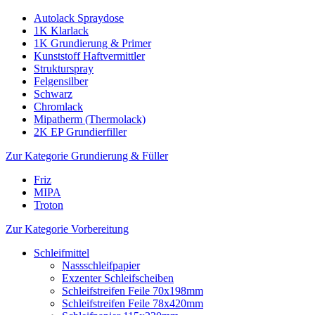
Autolack Spraydose
1K Klarlack
1K Grundierung & Primer
Kunststoff Haftvermittler
Strukturspray
Felgensilber
Schwarz
Chromlack
Mipatherm (Thermolack)
2K EP Grundierfiller
Zur Kategorie Grundierung & Füller
Friz
MIPA
Troton
Zur Kategorie Vorbereitung
Schleifmittel
Nassschleifpapier
Exzenter Schleifscheiben
Schleifstreifen Feile 70x198mm
Schleifstreifen Feile 78x420mm