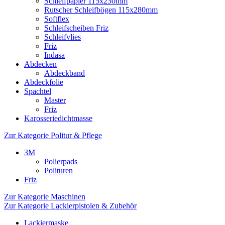
Schleifpapier 115x230mm
Rutscher Schleifbögen 115x280mm
Softflex
Schleifscheiben Friz
Schleifvlies
Friz
Indasa
Abdecken
Abdeckband
Abdeckfolie
Spachtel
Master
Friz
Karosseriedichtmasse
Zur Kategorie Politur & Pflege
3M
Polierpads
Polituren
Friz
Zur Kategorie Maschinen
Zur Kategorie Lackierpistolen & Zubehör
Lackiermaske