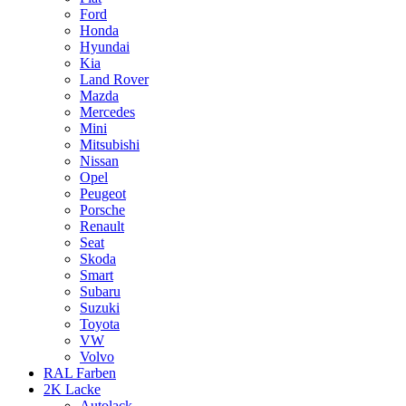
Ford
Honda
Hyundai
Kia
Land Rover
Mazda
Mercedes
Mini
Mitsubishi
Nissan
Opel
Peugeot
Porsche
Renault
Seat
Skoda
Smart
Subaru
Suzuki
Toyota
VW
Volvo
RAL Farben
2K Lacke
Autolack