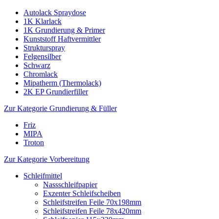
Autolack Spraydose
1K Klarlack
1K Grundierung & Primer
Kunststoff Haftvermittler
Strukturspray
Felgensilber
Schwarz
Chromlack
Mipatherm (Thermolack)
2K EP Grundierfiller
Zur Kategorie Grundierung & Füller
Friz
MIPA
Troton
Zur Kategorie Vorbereitung
Schleifmittel
Nassschleifpapier
Exzenter Schleifscheiben
Schleifstreifen Feile 70x198mm
Schleifstreifen Feile 78x420mm