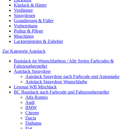
Klarlack & Härter
Verdünner
Spraydosen
Grundierung & Füller
Vorbereitung
Politur & Pflege
Maschinen
Lackierpistolen & Zubehör
Zur Kategorie Autolack
Basislack im Wunschfarbton / Alle Serien Farbcodes &
Fahrzeughersteller
Autolack Spraydose
Autolack Spraydose nach Farbcode und Automarke
Autolack Spraydose Wunschfarbe
Lesonal WB Mischlack
BC Basislack nach Farbcode und Fahrzeughersteller
Alfa Romeo
Audi
BMW
Citroen
Dacia
Daihatsu
Fiat