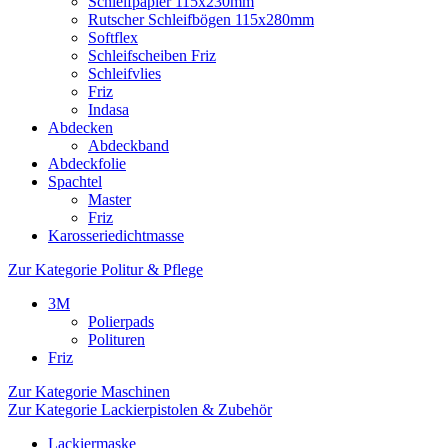
Schleifpapier 115x230mm
Rutscher Schleifbögen 115x280mm
Softflex
Schleifscheiben Friz
Schleifvlies
Friz
Indasa
Abdecken
Abdeckband
Abdeckfolie
Spachtel
Master
Friz
Karosseriedichtmasse
Zur Kategorie Politur & Pflege
3M
Polierpads
Polituren
Friz
Zur Kategorie Maschinen
Zur Kategorie Lackierpistolen & Zubehör
Lackiermaske