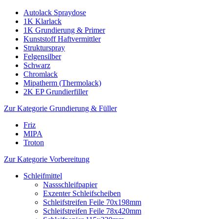
Autolack Spraydose
1K Klarlack
1K Grundierung & Primer
Kunststoff Haftvermittler
Strukturspray
Felgensilber
Schwarz
Chromlack
Mipatherm (Thermolack)
2K EP Grundierfiller
Zur Kategorie Grundierung & Füller
Friz
MIPA
Troton
Zur Kategorie Vorbereitung
Schleifmittel
Nassschleifpapier
Exzenter Schleifscheiben
Schleifstreifen Feile 70x198mm
Schleifstreifen Feile 78x420mm