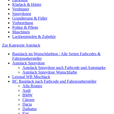
Klarlack & Härter
Verdünner
Spraydosen
Grundierung & Füller
Vorbereitung
Politur & Pflege
Maschinen
Lackierpistolen & Zubehör
Zur Kategorie Autolack
Basislack im Wunschfarbton / Alle Serien Farbcodes &
Fahrzeughersteller
Autolack Spraydose
Autolack Spraydose nach Farbcode und Automarke
Autolack Spraydose Wunschfarbe
Lesonal WB Mischlack
BC Basislack nach Farbcode und Fahrzeughersteller
Alfa Romeo
Audi
BMW
Citroen
Dacia
Daihatsu
Fiat