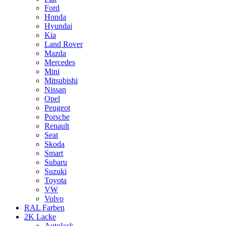
Ford
Honda
Hyundai
Kia
Land Rover
Mazda
Mercedes
Mini
Mitsubishi
Nissan
Opel
Peugeot
Porsche
Renault
Seat
Skoda
Smart
Subaru
Suzuki
Toyota
VW
Volvo
RAL Farben
2K Lacke
Autolack