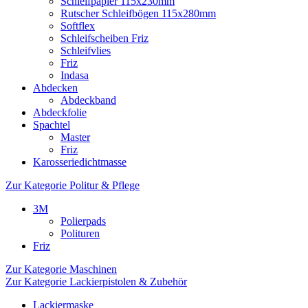
Schleifpapier 115x230mm
Rutscher Schleifbögen 115x280mm
Softflex
Schleifscheiben Friz
Schleifvlies
Friz
Indasa
Abdecken
Abdeckband
Abdeckfolie
Spachtel
Master
Friz
Karosseriedichtmasse
Zur Kategorie Politur & Pflege
3M
Polierpads
Polituren
Friz
Zur Kategorie Maschinen
Zur Kategorie Lackierpistolen & Zubehör
Lackiermaske