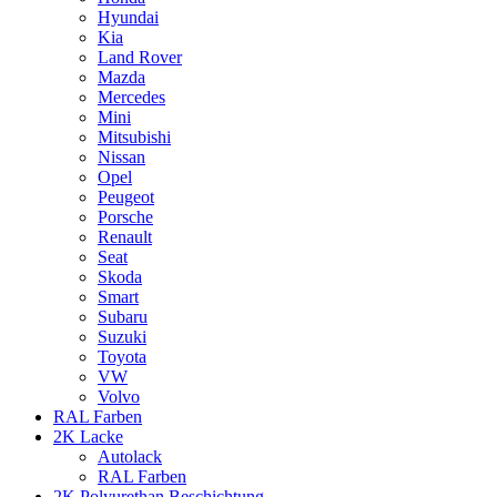
Hyundai
Kia
Land Rover
Mazda
Mercedes
Mini
Mitsubishi
Nissan
Opel
Peugeot
Porsche
Renault
Seat
Skoda
Smart
Subaru
Suzuki
Toyota
VW
Volvo
RAL Farben
2K Lacke
Autolack
RAL Farben
2K Polyurethan Beschichtung