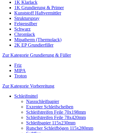
1K Klarlack
1K Grundierung & Primer
Kunststoff Haftvermittler
Strukturspray
Felgensilber
Schwarz
Chromlack
Mipatherm (Thermolack)
2K EP Grundierfiller
Zur Kategorie Grundierung & Füller
Friz
MIPA
Troton
Zur Kategorie Vorbereitung
Schleifmittel
Nassschleifpapier
Exzenter Schleifscheiben
Schleifstreifen Feile 70x198mm
Schleifstreifen Feile 78x420mm
Schleifpapier 115x230mm
Rutscher Schleifbögen 115x280mm