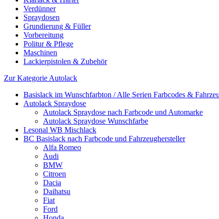
Verdünner
Spraydosen
Grundierung & Füller
Vorbereitung
Politur & Pflege
Maschinen
Lackierpistolen & Zubehör
Zur Kategorie Autolack
Basislack im Wunschfarbton / Alle Serien Farbcodes & Fahrzeu
Autolack Spraydose
Autolack Spraydose nach Farbcode und Automarke
Autolack Spraydose Wunschfarbe
Lesonal WB Mischlack
BC Basislack nach Farbcode und Fahrzeughersteller
Alfa Romeo
Audi
BMW
Citroen
Dacia
Daihatsu
Fiat
Ford
Honda