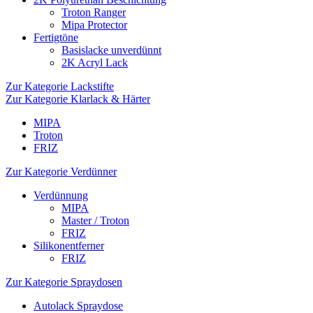
Troton Ranger
Mipa Protector
Fertigtöne
Basislacke unverdünnt
2K Acryl Lack
Zur Kategorie Lackstifte
Zur Kategorie Klarlack & Härter
MIPA
Troton
FRIZ
Zur Kategorie Verdünner
Verdünnung
MIPA
Master / Troton
FRIZ
Silikonentferner
FRIZ
Zur Kategorie Spraydosen
Autolack Spraydose