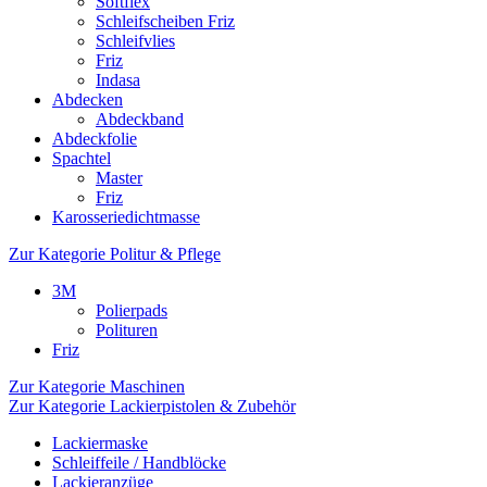
Softflex
Schleifscheiben Friz
Schleifvlies
Friz
Indasa
Abdecken
Abdeckband
Abdeckfolie
Spachtel
Master
Friz
Karosseriedichtmasse
Zur Kategorie Politur & Pflege
3M
Polierpads
Polituren
Friz
Zur Kategorie Maschinen
Zur Kategorie Lackierpistolen & Zubehör
Lackiermaske
Schleiffeile / Handblöcke
Lackieranzüge