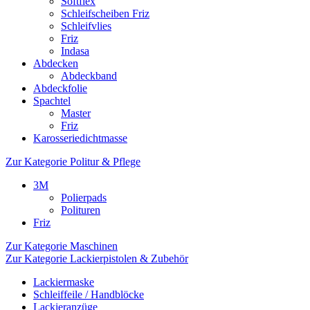
Softflex
Schleifscheiben Friz
Schleifvlies
Friz
Indasa
Abdecken
Abdeckband
Abdeckfolie
Spachtel
Master
Friz
Karosseriedichtmasse
Zur Kategorie Politur & Pflege
3M
Polierpads
Polituren
Friz
Zur Kategorie Maschinen
Zur Kategorie Lackierpistolen & Zubehör
Lackiermaske
Schleiffeile / Handblöcke
Lackieranzüge