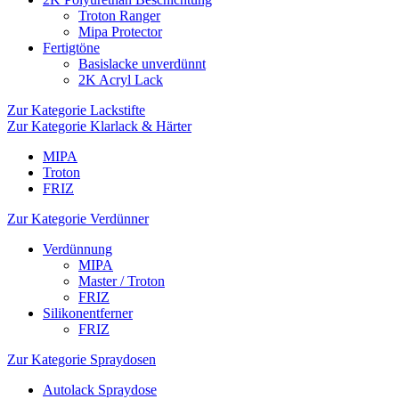
Troton Ranger
Mipa Protector
Fertigtöne
Basislacke unverdünnt
2K Acryl Lack
Zur Kategorie Lackstifte
Zur Kategorie Klarlack & Härter
MIPA
Troton
FRIZ
Zur Kategorie Verdünner
Verdünnung
MIPA
Master / Troton
FRIZ
Silikonentferner
FRIZ
Zur Kategorie Spraydosen
Autolack Spraydose