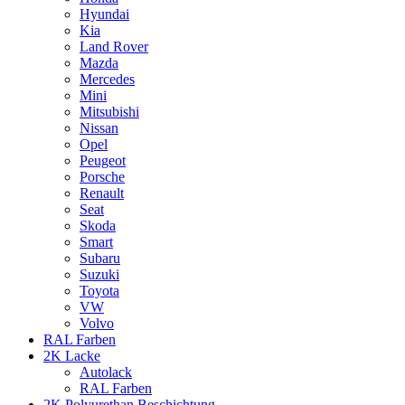
Hyundai
Kia
Land Rover
Mazda
Mercedes
Mini
Mitsubishi
Nissan
Opel
Peugeot
Porsche
Renault
Seat
Skoda
Smart
Subaru
Suzuki
Toyota
VW
Volvo
RAL Farben
2K Lacke
Autolack
RAL Farben
2K Polyurethan Beschichtung