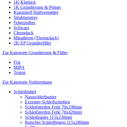
1K Klarlack
1K Grundierung & Primer
Kunststoff Haftvermittler
Strukturspray
Felgensilber
Schwarz
Chromlack
Mipatherm (Thermolack)
2K EP Grundierfiller
Zur Kategorie Grundierung & Füller
Friz
MIPA
Troton
Zur Kategorie Vorbereitung
Schleifmittel
Nassschleifpapier
Exzenter Schleifscheiben
Schleifstreifen Feile 70x198mm
Schleifstreifen Feile 78x420mm
Schleifpapier 115x230mm
Rutscher Schleifbögen 115x280mm