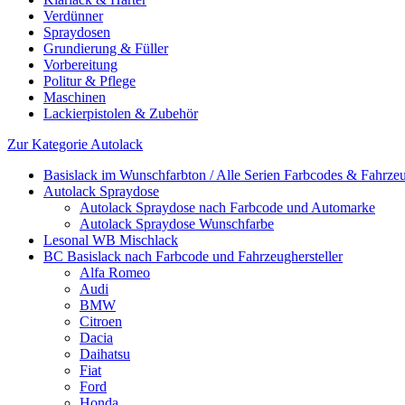
Verdünner
Spraydosen
Grundierung & Füller
Vorbereitung
Politur & Pflege
Maschinen
Lackierpistolen & Zubehör
Zur Kategorie Autolack
Basislack im Wunschfarbton / Alle Serien Farbcodes & Fahrzeu
Autolack Spraydose
Autolack Spraydose nach Farbcode und Automarke
Autolack Spraydose Wunschfarbe
Lesonal WB Mischlack
BC Basislack nach Farbcode und Fahrzeughersteller
Alfa Romeo
Audi
BMW
Citroen
Dacia
Daihatsu
Fiat
Ford
Honda