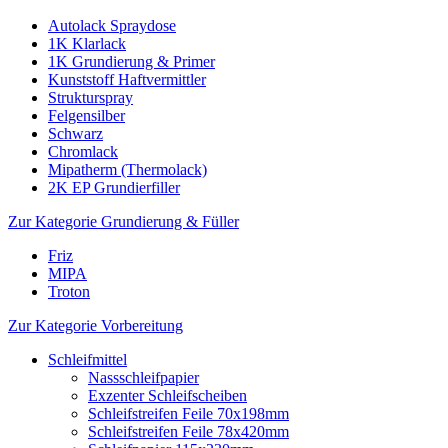
Autolack Spraydose
1K Klarlack
1K Grundierung & Primer
Kunststoff Haftvermittler
Strukturspray
Felgensilber
Schwarz
Chromlack
Mipatherm (Thermolack)
2K EP Grundierfiller
Zur Kategorie Grundierung & Füller
Friz
MIPA
Troton
Zur Kategorie Vorbereitung
Schleifmittel
Nassschleifpapier
Exzenter Schleifscheiben
Schleifstreifen Feile 70x198mm
Schleifstreifen Feile 78x420mm