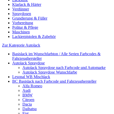
Klarlack & Härter
Verdünner
Spraydosen
Grundierung & Füller
Vorbereitung
Politur & Pflege
Maschinen
Lackierpistolen & Zubehör
Zur Kategorie Autolack
Basislack im Wunschfarbton / Alle Serien Farbcodes &
Fahrzeughersteller
Autolack Spraydose
Autolack Spraydose nach Farbcode und Automarke
Autolack Spraydose Wunschfarbe
Lesonal WB Mischlack
BC Basislack nach Farbcode und Fahrzeughersteller
Alfa Romeo
Audi
BMW
Citroen
Dacia
Daihatsu
Fiat