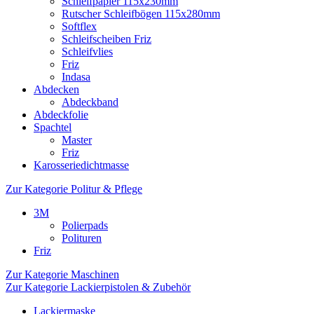
Schleifpapier 115x230mm
Rutscher Schleifbögen 115x280mm
Softflex
Schleifscheiben Friz
Schleifvlies
Friz
Indasa
Abdecken
Abdeckband
Abdeckfolie
Spachtel
Master
Friz
Karosseriedichtmasse
Zur Kategorie Politur & Pflege
3M
Polierpads
Polituren
Friz
Zur Kategorie Maschinen
Zur Kategorie Lackierpistolen & Zubehör
Lackiermaske