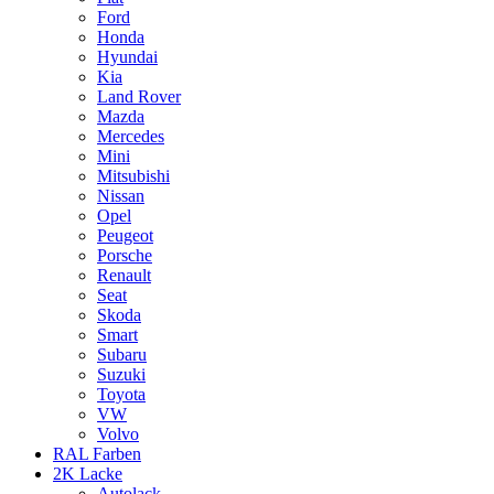
Ford
Honda
Hyundai
Kia
Land Rover
Mazda
Mercedes
Mini
Mitsubishi
Nissan
Opel
Peugeot
Porsche
Renault
Seat
Skoda
Smart
Subaru
Suzuki
Toyota
VW
Volvo
RAL Farben
2K Lacke
Autolack