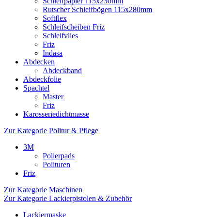
Schleifpapier 115x230mm
Rutscher Schleifbögen 115x280mm
Softflex
Schleifscheiben Friz
Schleifvlies
Friz
Indasa
Abdecken
Abdeckband
Abdeckfolie
Spachtel
Master
Friz
Karosseriedichtmasse
Zur Kategorie Politur & Pflege
3M
Polierpads
Polituren
Friz
Zur Kategorie Maschinen
Zur Kategorie Lackierpistolen & Zubehör
Lackiermaske