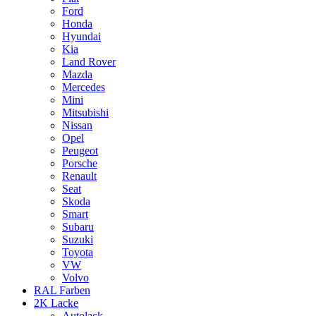
Ford
Honda
Hyundai
Kia
Land Rover
Mazda
Mercedes
Mini
Mitsubishi
Nissan
Opel
Peugeot
Porsche
Renault
Seat
Skoda
Smart
Subaru
Suzuki
Toyota
VW
Volvo
RAL Farben
2K Lacke
Autolack