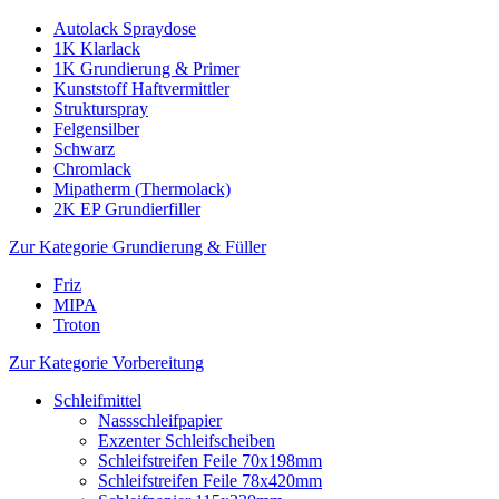
Autolack Spraydose
1K Klarlack
1K Grundierung & Primer
Kunststoff Haftvermittler
Strukturspray
Felgensilber
Schwarz
Chromlack
Mipatherm (Thermolack)
2K EP Grundierfiller
Zur Kategorie Grundierung & Füller
Friz
MIPA
Troton
Zur Kategorie Vorbereitung
Schleifmittel
Nassschleifpapier
Exzenter Schleifscheiben
Schleifstreifen Feile 70x198mm
Schleifstreifen Feile 78x420mm